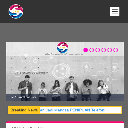
KATEGORI:
GAYA HIDUP DIGITAL
Be A Smart Consumer
! Jangan Jadi Mangsa PENIPUAN Telefon!
Breaking News